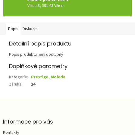
Vilice 8, 391 43 Vilice
Popis
Diskuze
Detailní popis produktu
Popis produktu není dostupný
Doplňkové parametry
Kategorie
:
Prestige, Moleda
Záruka
:
24
Z
á
p
a
Informace pro vás
t
Kontakty