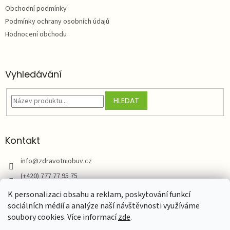
í
Obchodní podmínky
Podmínky ochrany osobních údajů
Hodnocení obchodu
Vyhledávání
HLEDAT
Kontakt
info
@
zdravotniobuv.cz
(+420) 777 77 95 75
Zdravotní obuv
K personalizaci obsahu a reklam, poskytování funkcí
sociálních médií a analýze naší návštěvnosti využíváme
soubory cookies. Více informací
zde
.