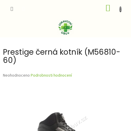
Přejít
NÁKUP
na
obsah
KOŠÍK
Prestige černá kotník (M56810-
60)
Průměrné
Neohodnoceno
Podrobnosti hodnocení
hodnocení
produktu
je
0,0
z
5
hvězdiček.