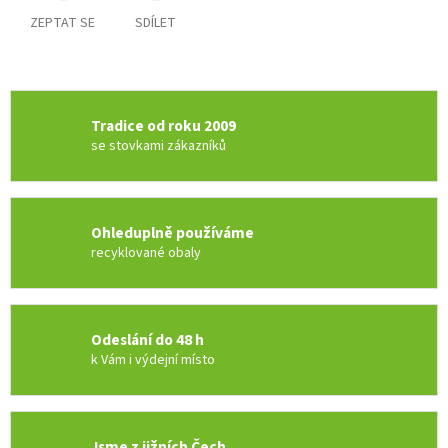
ZEPTAT SE
SDÍLET
Tradice od roku 2009
se stovkami zákazníků
Ohleduplně používáme
recyklované obaly
Odeslání do 48 h
k Vám i výdejní místo
Jsme z jižních Čech