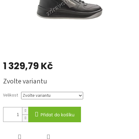
1 329,79 Kč
Měrná
Zvolte variantu
cena:
Velikost
Přidat do košíku