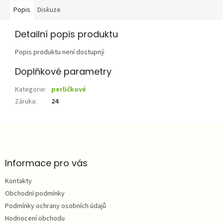
Popis
Diskuze
Detailní popis produktu
Popis produktu není dostupný
Doplňkové parametry
Kategorie
:
perličkové
Záruka
:
24
Z
á
p
a
Informace pro vás
t
Kontakty
í
Obchodní podmínky
Podmínky ochrany osobních údajů
Hodnocení obchodu