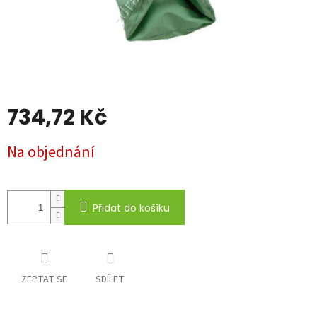
734,72 Kč
Měrná
Na objednání
cena:
Přidat do košíku
ZEPTAT SE
SDÍLET