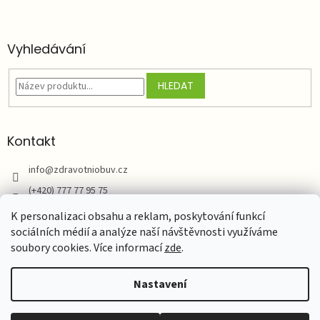
Vyhledávání
HLEDAT
Kontakt
info
@
zdravotniobuv.cz
(+420) 777 77 95 75
Zdravotní obuv
K personalizaci obsahu a reklam, poskytování funkcí
sociálních médií a analýze naší návštěvnosti využíváme
soubory cookies. Více informací
zde
.
Vytvořil Shoptet
Nastavení
Copyright 2026
zdravotniobuv.cz - Natur Comfort NP s.r.o.
.