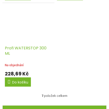
Profi WATERSTOP 300
ML
Na objednání
228,69 Kč
Do košíku
7
položek celkem
O
v
l