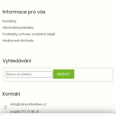
á
p
a
Informace pro vás
t
Kontakty
í
Obchodní podmínky
Podmínky ochrany osobních údajů
Hodnocení obchodu
Vyhledávání
HLEDAT
Kontakt
info
@
zdravotniobuv.cz
(+420) 777 77 95 75