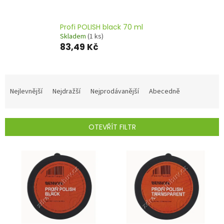
Profi POLISH black 70 ml
Skladem
(1 ks)
83,49 Kč
Ř
a
Nejlevnější
Nejdražší
Nejprodávanější
Abecedně
z
e
n
OTEVŘÍT FILTR
í
p
V
r
ý
o
p
d
i
u
s
k
p
t
r
ů