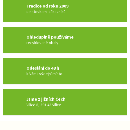
á
Tradice od roku 2009
d
se stovkami zákazníků
a
c
í
p
r
Ohleduplně používáme
v
recyklované obaly
k
y
v
ý
Odeslání do 48 h
p
k Vám i výdejní místo
i
s
u
Jsme z jižních Čech
Vilice 8, 391 43 Vilice
Z