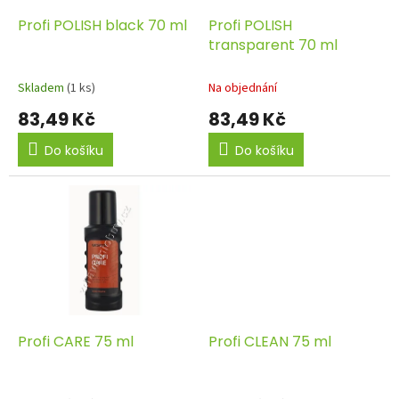
o
d
Profi POLISH black 70 ml
Profi POLISH
u
transparent 70 ml
k
t
Skladem
(1 ks)
Na objednání
ů
83,49 Kč
83,49 Kč
Do košíku
Do košíku
Profi CARE 75 ml
Profi CLEAN 75 ml