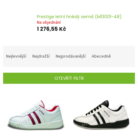
Prestige letní hnědý semiš (M13001-48)
Na objednání
1 276,55 Kč
Ř
a
Nejlevnější
Nejdražší
Nejprodávanější
Abecedně
z
e
n
OTEVŘÍT FILTR
í
p
V
r
ý
o
p
d
i
u
s
k
p
t
r
ů