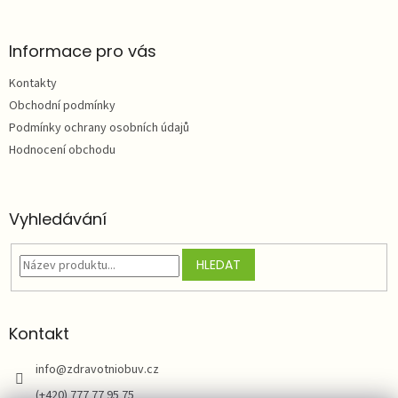
á
p
a
Informace pro vás
t
Kontakty
í
Obchodní podmínky
Podmínky ochrany osobních údajů
Hodnocení obchodu
Vyhledávání
HLEDAT
Kontakt
info
@
zdravotniobuv.cz
(+420) 777 77 95 75