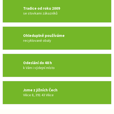
v
a
á
c
Tradice od roku 2009
n
í
í
se stovkami zákazníků
p
r
v
k
y
Ohleduplně používáme
v
recyklované obaly
ý
p
i
s
Odeslání do 48 h
u
k Vám i výdejní místo
Jsme z jižních Čech
Vilice 8, 391 43 Vilice
Z