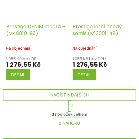
Prestige DENIM modrá H
Prestige letní hnědý
(M40810-90)
semiš (M13001-48)
Na objednání
Na objednání
1 055 Kč bez DPH
1 055 Kč bez DPH
1 276,55 Kč
1 276,55 Kč
DETAIL
DETAIL
NAČÍST 5 DALŠÍCH
S
1
2
t
O
r
17
položek celkem
v
á
l
NAHORU
n
á
k
o
d