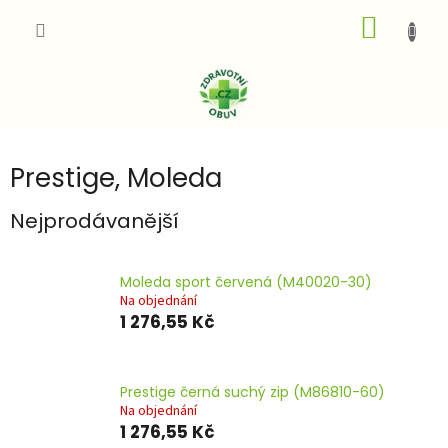
Přejít
NÁKUP
na
obsah
KOŠÍK
Prestige, Moleda
Nejprodávanější
Moleda sport červená (M40020-30)
Na objednání
1 276,55 Kč
Prestige černá suchý zip (M86810-60)
Na objednání
1 276,55 Kč