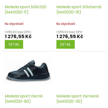
o
d
Moleda sport bílá ESD
Moleda sport bíločerná
u
(M40020-11)
(M40020-16)
k
t
Na objednání
Na objednání
ů
1 055 Kč bez DPH
1 055 Kč bez DPH
1 276,55 Kč
1 276,55 Kč
DETAIL
DETAIL
Moleda sport černá
Moleda sport červená
(M40020-60)
(M40020-30)