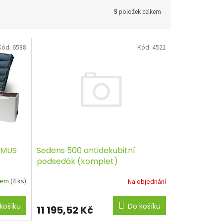
5
položek celkem
Kód:
6588
Kód:
4521
OMUS
Sedens 500 antidekubitní
podsedák (komplet)
dem
(4 ks)
Na objednání
košíku
Do košíku
11 195,52 Kč