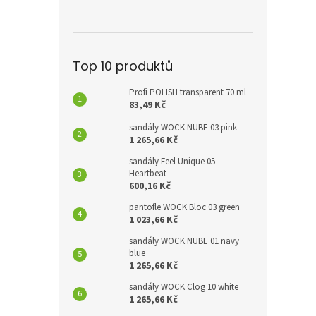
Top 10 produktů
Profi POLISH transparent 70 ml
83,49 Kč
sandály WOCK NUBE 03 pink
1 265,66 Kč
sandály Feel Unique 05
Heartbeat
600,16 Kč
pantofle WOCK Bloc 03 green
1 023,66 Kč
sandály WOCK NUBE 01 navy
blue
1 265,66 Kč
sandály WOCK Clog 10 white
1 265,66 Kč