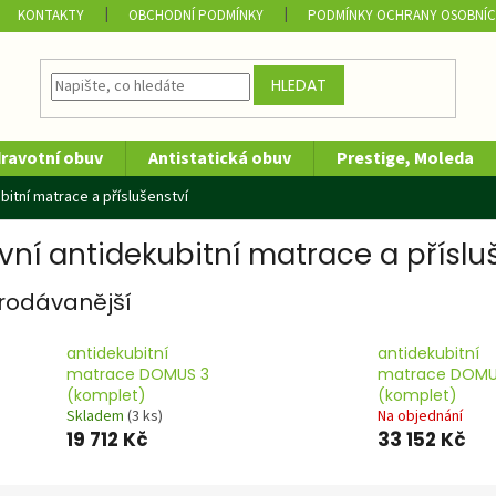
KONTAKTY
OBCHODNÍ PODMÍNKY
PODMÍNKY OCHRANY OSOBNÍC
HLEDAT
dravotní obuv
Antistatická obuv
Prestige, Moleda
bitní matrace a příslušenství
ivní antidekubitní matrace a příslu
rodávanější
antidekubitní
antidekubitní
matrace DOMUS 3
matrace DOMU
(komplet)
(komplet)
Skladem
(3 ks)
Na objednání
19 712 Kč
33 152 Kč