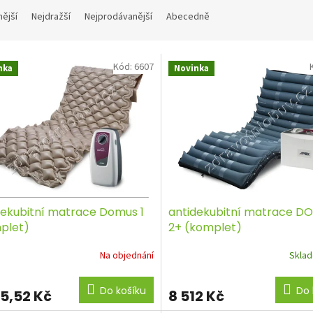
nější
Nejdražší
Nejprodávanější
Abecedně
Kód:
6607
nka
Novinka
dekubitní matrace Domus 1
antidekubitní matrace D
plet)
2+ (komplet)
Na objednání
Skla
Do košíku
Do 
35,52 Kč
8 512 Kč