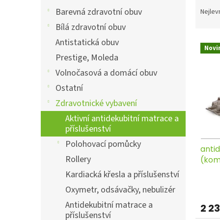
Ř
a
a
n
Barevná zdravotní obuv
Nejlev
z
e
Bílá zdravotní obuv
e
l
V
Antistatická obuv
n
Novi
ý
í
Prestige, Moleda
p
p
Volnočasová a domácí obuv
i
r
s
o
Ostatní
p
d
Zdravotnické vybavení
r
u
o
k
Aktivní antidekubitní matrace a
d
příslušenství
t
u
ů
Polohovací pomůcky
anti
k
Rollery
(kom
t
ů
Kardiacká křesla a příslušenství
Oxymetr, odsávačky, nebulizér
Antidekubitní matrace a
2 2
příslušenství