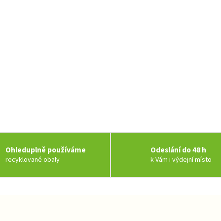
Ohleduplně používáme
Odeslání do 48 h
recyklované obaly
k Vám i výdejní místo