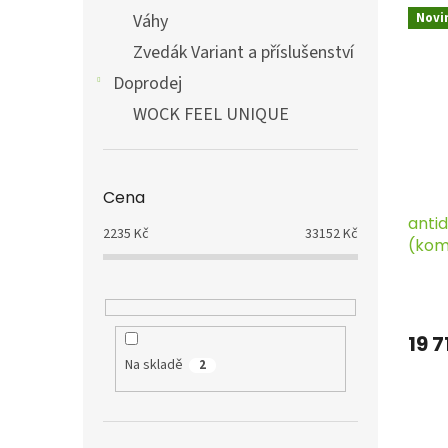
Váhy
Novi
Zvedák Variant a příslušenství
Doprodej
WOCK FEEL UNIQUE
Cena
anti
2235
Kč
33152
Kč
(kom
19 7
Na skladě
2