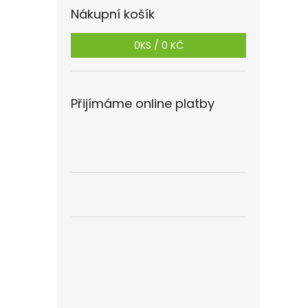
Nákupní košík
0
KS /
0 KČ
Přijímáme online platby