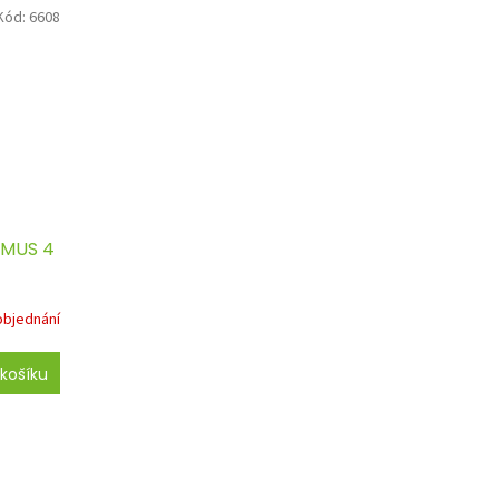
Kód:
6608
OMUS 4
objednání
košíku