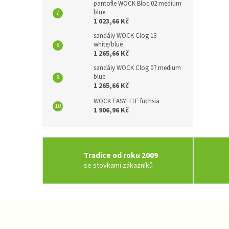
pantofle WOCK Bloc 02 medium
blue
1 023,66 Kč
sandály WOCK Clog 13
white/blue
1 265,66 Kč
sandály WOCK Clog 07 medium
blue
1 265,66 Kč
WOCK EASYLITE fuchsia
1 906,96 Kč
Tradice od roku 2009
se stovkami zákazníků
Z
á