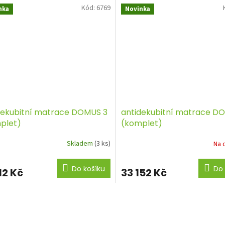
Kód:
6769
nka
Novinka
dekubitní matrace DOMUS 3
antidekubitní matrace D
plet)
(komplet)
Skladem
(3 ks)
Na 
Do košíku
Do 
12 Kč
33 152 Kč
O
v
l