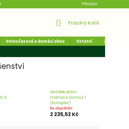
H ÚDAJŮ
HODNOCENÍ OBCHODU
Přihlášení
NÁKUPNÍ
Prázdný košík
KOŠÍK
Volnočasová a domácí obuv
Ostatní
Zdravotnick
šenství
antidekubitní
S 4
matrace Domus 1
(komplet)
Na objednání
2 235,52 Kč