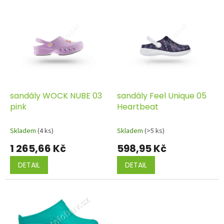
sandály WOCK NUBE 03
sandály Feel Unique 05
pink
Heartbeat
Skladem
(4 ks)
Skladem
(>5 ks)
1 265,66 Kč
598,95 Kč
DETAIL
DETAIL