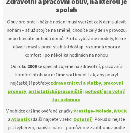
Zdravotní a pracovní obuv, na kterou je
spoleh
Obuv pro práci i běžné nošení musí vydržet celý den a ulevit
nohám – ať už stojíte na směně, chodíte celý den v provozu,
nebo hledáte pohodlí domů. Proto vybíráme modely, které
dávají smysl v praxi: stabilní došlap, rozumná opora a
komfort i po několika hodinách na nohou.
Od roku
2009
se specializujeme na zdravotní, pracovní a
komfortní obuv a držíme sortiment tak, aby pokryl
nejčastější potřeby:
zdravotnictví a služby
,
pracovní
provozy
,
antistatická pracoviště
i
pohodlí pro volný
čas a domov
.
V nabídce držíme ověřené značky
Prestige–Moleda
,
WOCK
a
Atlantik
(další najdete v sekci
Ostatní
). Pokud si nejste
jistí výběrem, napište nám – pomůžeme zvolit obuv podle