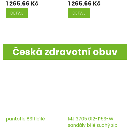
1 265,66 Kč
1 265,66 Kč
DETAIL
DETAIL
Česká zdravotní obuv
pantofle 8311 bílé
MJ 3705 012-P53-W
sandály bílé suchý zip