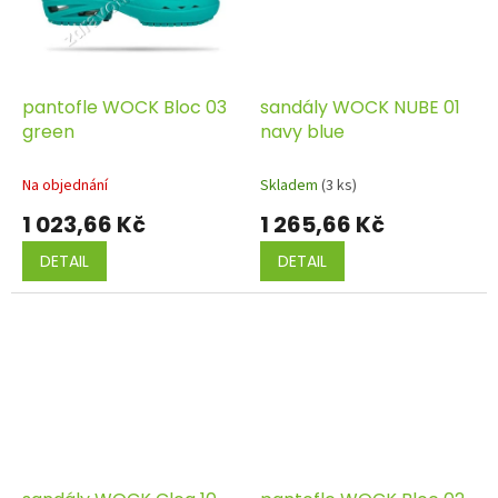
pantofle WOCK Bloc 03
sandály WOCK NUBE 01
green
navy blue
Na objednání
Skladem
(3 ks)
1 023,66 Kč
1 265,66 Kč
DETAIL
DETAIL