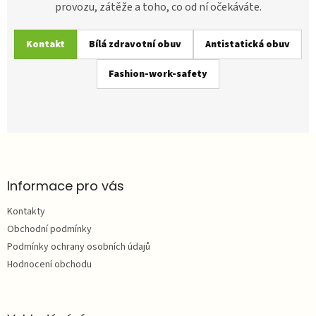
provozu, zátěže a toho, co od ní očekáváte.
Kontakt
Bílá zdravotní obuv
Antistatická obuv
Fashion-work-safety
Z
á
p
a
Informace pro vás
t
Kontakty
í
Obchodní podmínky
Podmínky ochrany osobních údajů
Hodnocení obchodu