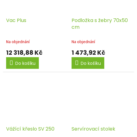
Vac Plus
Podložka s žebry 70x50
cm
Na objednání
Na objednání
12 318,88 Kč
1 473,92 Kč
Do košíku
Do košíku
Vážící křeslo SV 250
Servírovací stolek