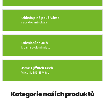
p
l
r
a
Ohleduplně používáme
c
recyklované obaly
o
v
n
Odeslání do 48 h
í
k Vám i výdejní místo
o
b
u
Jsme z jižních Čech
Vilice 8, 391 43 Vilice
v
,
n
Kategorie našich produktů
a
k