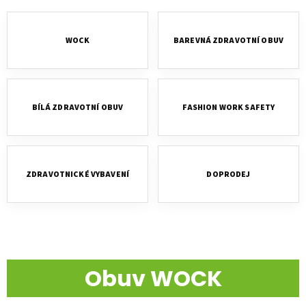
t
e
r
WOCK
BAREVNÁ ZDRAVOTNÍ OBUV
o
u
j
BÍLÁ ZDRAVOTNÍ OBUV
FASHION WORK SAFETY
e
s
p
o
ZDRAVOTNICKÉ VYBAVENÍ
DOPRODEJ
l
e
h
Obuv WOCK