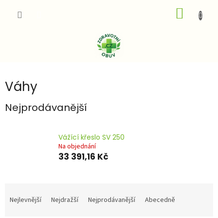
Přejít
NÁKUP
na
obsah
KOŠÍK
Váhy
Nejprodávanější
Vážící křeslo SV 250
Na objednání
33 391,16 Kč
Ř
a
Nejlevnější
Nejdražší
Nejprodávanější
Abecedně
z