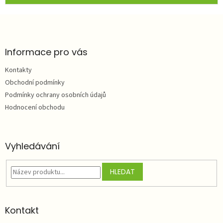
Z
á
p
a
Informace pro vás
t
Kontakty
í
Obchodní podmínky
Podmínky ochrany osobních údajů
Hodnocení obchodu
Vyhledávání
HLEDAT
Kontakt