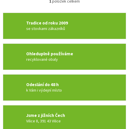
1
položek celkem
O
v
l
á
Tradice od roku 2009
d
se stovkami zákazníků
a
c
í
p
r
Ohleduplně používáme
v
recyklované obaly
k
y
v
ý
Odeslání do 48 h
p
k Vám i výdejní místo
i
s
u
Jsme z jižních Čech
Vilice 8, 391 43 Vilice