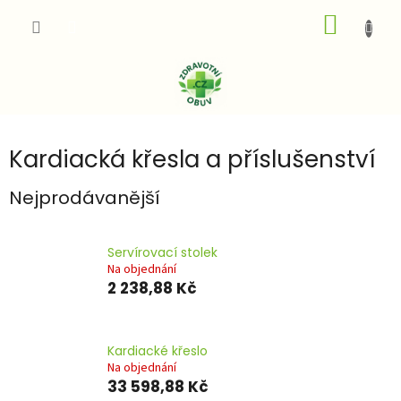
Přejít
NÁKUP
na
obsah
KOŠÍK
Kardiacká křesla a příslušenství
Nejprodávanější
Servírovací stolek
Na objednání
2 238,88 Kč
Kardiacké křeslo
Na objednání
33 598,88 Kč