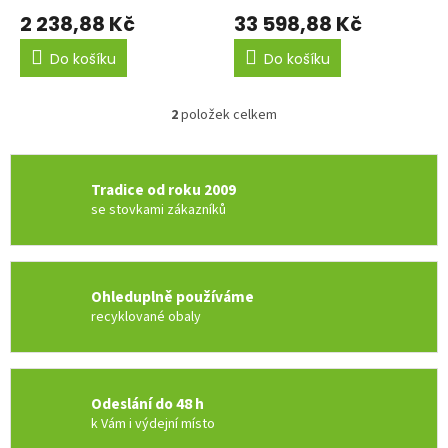
ů
2 238,88 Kč
33 598,88 Kč
Do košíku
Do košíku
2
položek celkem
O
v
l
á
Tradice od roku 2009
d
se stovkami zákazníků
a
c
í
p
r
Ohleduplně používáme
v
recyklované obaly
k
y
v
ý
Odeslání do 48 h
p
k Vám i výdejní místo
i
s