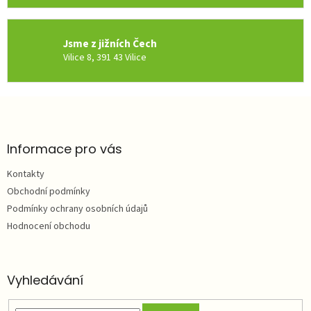
u
Jsme z jižních Čech
Vilice 8, 391 43 Vilice
Z
á
p
a
Informace pro vás
t
Kontakty
í
Obchodní podmínky
Podmínky ochrany osobních údajů
Hodnocení obchodu
Vyhledávání