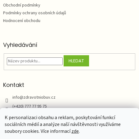
í
Obchodní podmínky
Podmínky ochrany osobních údajů
Hodnocení obchodu
Vyhledávání
HLEDAT
Kontakt
info
@
zdravotniobuv.cz
(+420) 777 77 95 75
Zdravotní obuv
K personalizaci obsahu a reklam, poskytování funkcí
sociálních médií a analýze naší návštěvnosti využíváme
soubory cookies. Více informací
zde
.