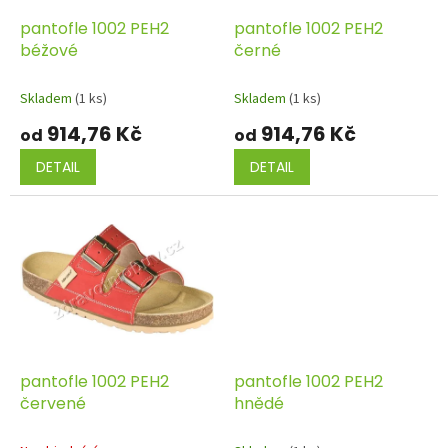
o
d
pantofle 1002 PEH2
pantofle 1002 PEH2
u
béžové
černé
k
t
Skladem
(1 ks)
Skladem
(1 ks)
ů
914,76 Kč
914,76 Kč
od
od
DETAIL
DETAIL
pantofle 1002 PEH2
pantofle 1002 PEH2
červené
hnědé