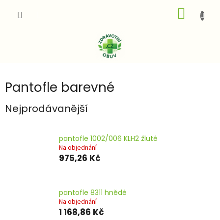
Přejít
NÁKUP
na
obsah
KOŠÍK
Pantofle barevné
Nejprodávanější
pantofle 1002/006 KLH2 žluté
Na objednání
975,26 Kč
pantofle 8311 hnědé
Na objednání
1 168,86 Kč