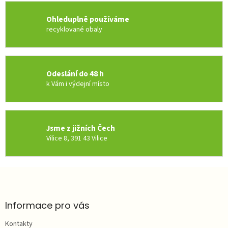
v
k
y
Ohleduplně používáme
v
recyklované obaly
ý
p
i
s
Odeslání do 48 h
u
k Vám i výdejní místo
Jsme z jižních Čech
Vilice 8, 391 43 Vilice
Z
á
p
a
Informace pro vás
t
Kontakty