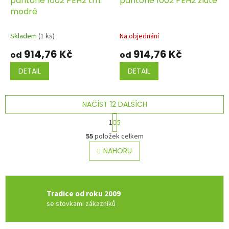
pantofle 1002 PEH2 tm.
pantofle 1002 PEH2 žluté
modré
Skladem
(1 ks)
Na objednání
914,76 Kč
914,76 Kč
od
od
DETAIL
DETAIL
NAČÍST 12 DALŠÍCH
S
1
5
t
O
r
55
položek celkem
v
á
l
NAHORU
n
á
k
o
d
v
a
á
c
Tradice od roku 2009
n
í
í
se stovkami zákazníků
p
r