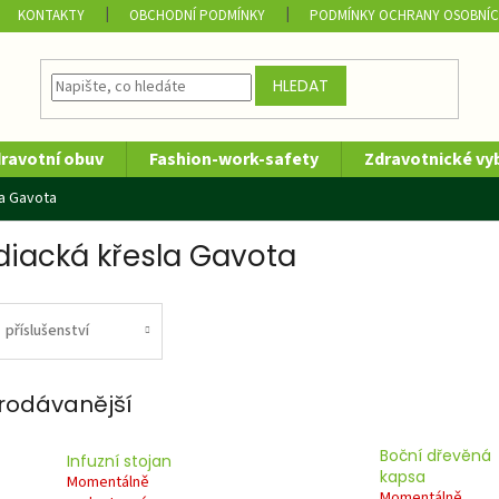
KONTAKTY
OBCHODNÍ PODMÍNKY
PODMÍNKY OCHRANY OSOBNÍC
HLEDAT
dravotní obuv
Fashion-work-safety
Zdravotnické vy
la Gavota
diacká křesla Gavota
příslušenství
rodávanější
Boční dřevěná
Infuzní stojan
kapsa
Momentálně
Momentálně