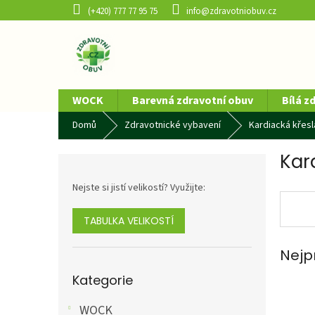
Přejít
(+420) 777 77 95 75
info@zdravotniobuv.cz
na
obsah
WOCK
Barevná zdravotní obuv
Bílá z
Domů
Zdravotnické vybavení
Kardiacká křes
Kar
P
o
Nejste si jistí velikostí? Využijte:
s
t
r
TABULKA VELIKOSTÍ
a
n
Nejp
n
Přeskočit
Kategorie
kategorie
í
p
WOCK