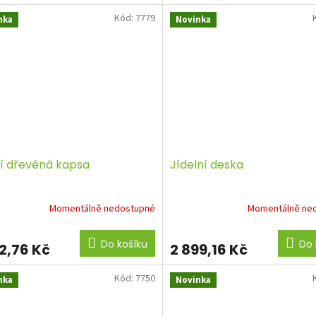
Kód:
7779
nka
Novinka
í dřevěná kapsa
Jídelní deska
Momentálně nedostupné
Momentálně ne
Do košíku
Do 
82,76 Kč
2 899,16 Kč
Kód:
7750
nka
Novinka