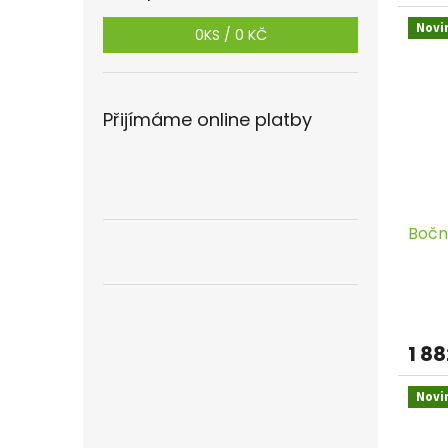
Novi
0
KS /
0 KČ
Přijímáme online platby
Bočn
1 8
Novi