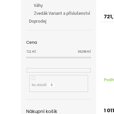
Váhy
Zvedák Variant a příslušenství
721,
Doprodej
Cena
721
Kč
36296
Kč
Podh
Na skladě
0
1 01
Nákupní košík