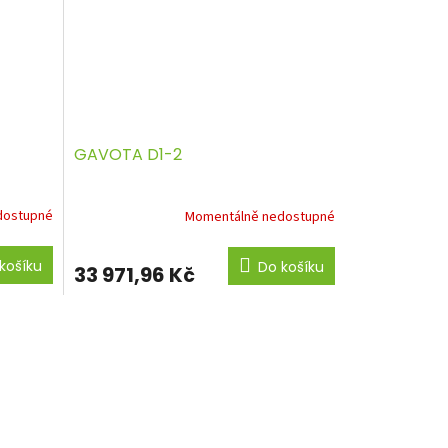
GAVOTA D1-2
dostupné
Momentálně nedostupné
košíku
Do košíku
33 971,96 Kč