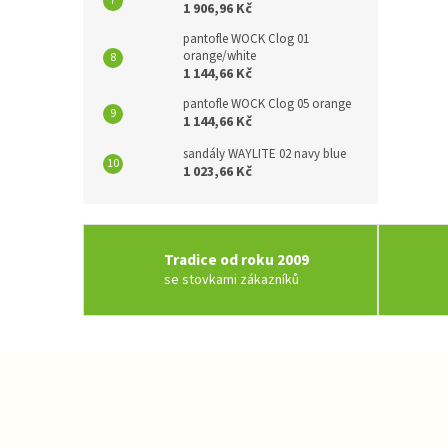
1 906,96 Kč
pantofle WOCK Clog 01
orange/white
1 144,66 Kč
pantofle WOCK Clog 05 orange
1 144,66 Kč
sandály WAYLITE 02 navy blue
1 023,66 Kč
Tradice od roku 2009
se stovkami zákazníků
Z
á
p
a