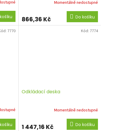
dostupné
Momentálně nedostupné
košíku
Do košíku
866,36 Kč
Kód:
7770
Kód:
7774
Odkládací deska
dostupné
Momentálně nedostupné
košíku
Do košíku
1 447,16 Kč