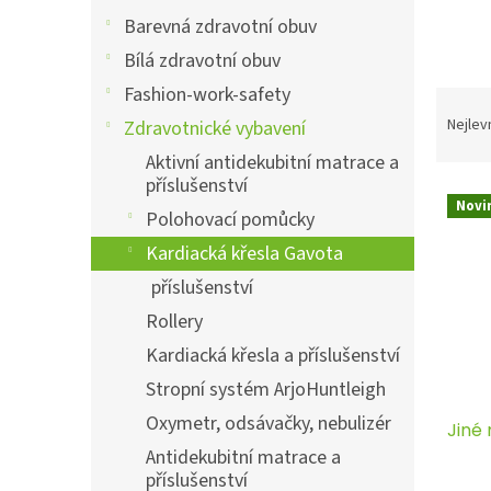
a
n
Barevná zdravotní obuv
e
Bílá zdravotní obuv
l
Fashion-work-safety
Ř
a
Nejlev
Zdravotnické vybavení
z
Aktivní antidekubitní matrace a
e
příslušenství
V
n
Novi
ý
í
Polohovací pomůcky
p
p
Kardiacká křesla Gavota
i
r
příslušenství
s
o
p
d
Rollery
r
u
Kardiacká křesla a příslušenství
o
k
d
t
Stropní systém ArjoHuntleigh
u
ů
Oxymetr, odsávačky, nebulizér
Jiné
k
Antidekubitní matrace a
t
příslušenství
ů