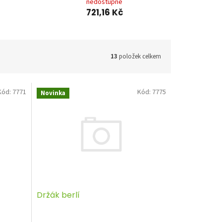
nedostupné
721,16 Kč
13
položek celkem
Kód:
7771
Kód:
7775
Novinka
Držák berlí