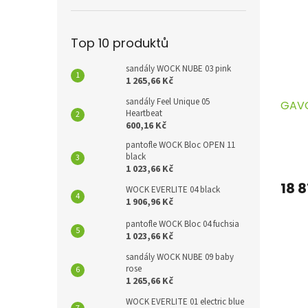
Top 10 produktů
sandály WOCK NUBE 03 pink
1 265,66 Kč
sandály Feel Unique 05
GAVO
Heartbeat
600,16 Kč
pantofle WOCK Bloc OPEN 11
black
1 023,66 Kč
18 8
WOCK EVERLITE 04 black
1 906,96 Kč
pantofle WOCK Bloc 04 fuchsia
1 023,66 Kč
sandály WOCK NUBE 09 baby
rose
1 265,66 Kč
WOCK EVERLITE 01 electric blue