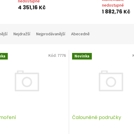
nedostupné
nedostupné
4 351,16 Kč
1 882,76 Kč
nější
Nejdražší
Nejprodávanější
Abecedně
Kód:
7776
nka
Novinka
 moření
Čalouněné područky