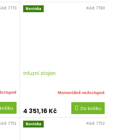
Kód:
7773
Kód:
7780
Novinka
Infuzní stojan
dostupné
Momentálně nedostupné
košíku
Do košíku
4 351,16 Kč
Kód:
7751
Kód:
7752
Novinka