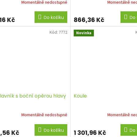
Momentálně nedostupné
Momentálně ne
Do košíku
Do 
16 Kč
866,36 Kč
Kód:
7772
Novinka
lavník s boční opěrou hlavy
Koule
Momentálně nedostupné
Momentálně ne
Do košíku
Do 
1,56 Kč
1 301,96 Kč