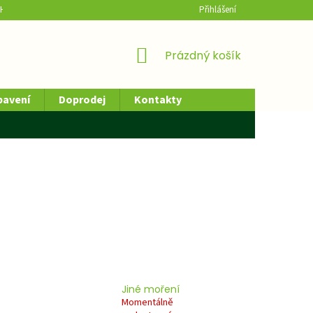
H ÚDAJŮ
HODNOCENÍ OBCHODU
Přihlášení
NÁKUPNÍ
Prázdný košík
KOŠÍK
bavení
Doprodej
Kontakty
Jiné moření
Momentálně