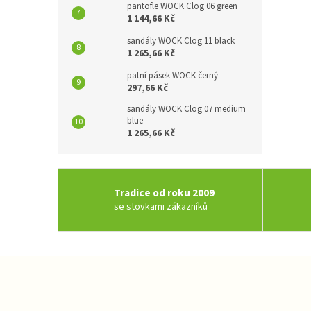
pantofle WOCK Clog 06 green
1 144,66 Kč
sandály WOCK Clog 11 black
1 265,66 Kč
patní pásek WOCK černý
297,66 Kč
sandály WOCK Clog 07 medium
blue
1 265,66 Kč
Tradice od roku 2009
se stovkami zákazníků
Z
á
p
a