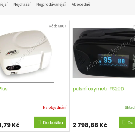
nější
Nejdražší
Nejprodávanější
Abecedně
Kód:
6807
Plus
pulsní oxymetr FS20D
Na objednání
Skla
Do košíku
Do 
1,79 Kč
2 798,88 Kč