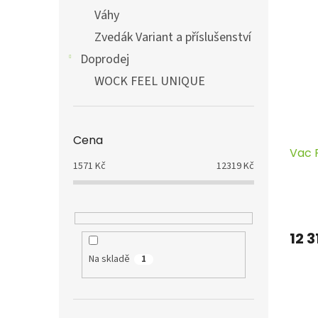
Váhy
Zvedák Variant a příslušenství
Doprodej
WOCK FEEL UNIQUE
Cena
Vac 
1571
Kč
12319
Kč
12 3
Na skladě
1