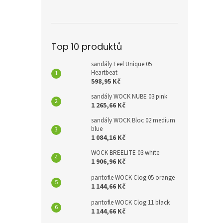
Top 10 produktů
sandály Feel Unique 05
Heartbeat
598,95 Kč
sandály WOCK NUBE 03 pink
1 265,66 Kč
sandály WOCK Bloc 02 medium
blue
1 084,16 Kč
WOCK BREELITE 03 white
1 906,96 Kč
pantofle WOCK Clog 05 orange
1 144,66 Kč
pantofle WOCK Clog 11 black
1 144,66 Kč