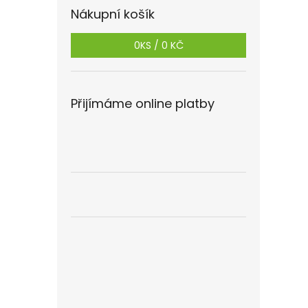
Nákupní košík
0
KS /
0 KČ
Přijímáme online platby