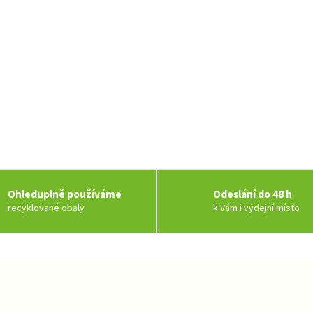
Ohleduplně používáme
Odeslání do 48 h
recyklované obaly
k Vám i výdejní místo