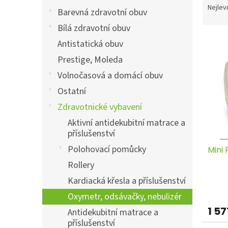
a
a
Nejlev
n
Barevná zdravotní obuv
z
e
Bílá zdravotní obuv
e
l
V
n
Antistatická obuv
ý
í
Prestige, Moleda
p
p
i
r
Volnočasová a domácí obuv
s
o
Ostatní
p
d
r
u
Zdravotnické vybavení
o
k
Aktivní antidekubitní matrace a
d
t
příslušenství
u
ů
Polohovací pomůcky
Mini 
k
t
Rollery
ů
Kardiacká křesla a příslušenství
Oxymetr, odsávačky, nebulizér
1 57
Antidekubitní matrace a
příslušenství