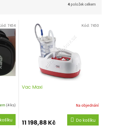
4
položek celkem
Kód:
7454
Kód:
7450
Vac Maxi
dem
(4 ks)
Na objednání
košíku
Do košíku
11 198,88 Kč