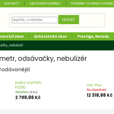
KONTAKTY
OBCHODNÍ PODMÍNKY
PODMÍNKY OCHRANY OSOBNÍC
HLEDAT
dravotní obuv
Antistatická obuv
Prestige, Moleda
ačky, nebulizér
metr, odsávačky, nebulizér
rodávanější
pulsní oxymetr
Vac Plus
FS20D
Na objednání
Skladem
(4 ks)
12 318,88 Kč
2 798,88 Kč