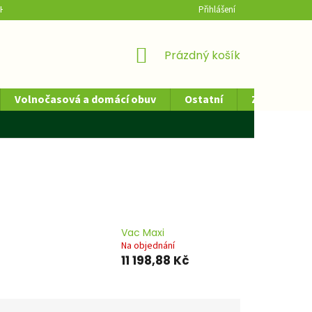
H ÚDAJŮ
HODNOCENÍ OBCHODU
Přihlášení
NÁKUPNÍ
Prázdný košík
KOŠÍK
Volnočasová a domácí obuv
Ostatní
Zdravotnick
Vac Maxi
Na objednání
11 198,88 Kč