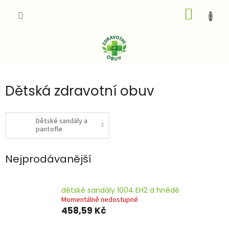
Přejít
NÁKUP
na
obsah
KOŠÍK
Dětská zdravotní obuv
Dětské sandály a
pantofle
Nejprodávanější
dětské sandály 1004 EH2 d hnědé
Momentálně nedostupné
458,59 Kč