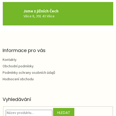
Jsme z jižních Čech
Vilice 8, 391 43 Vilice
Z
á
p
a
Informace pro vás
t
Kontakty
í
Obchodní podmínky
Podmínky ochrany osobních údajů
Hodnocení obchodu
Vyhledávání
HLEDAT