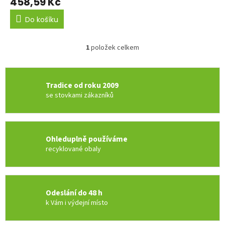
458,59 Kč
Do košíku
1
položek celkem
O
v
l
á
Tradice od roku 2009
d
se stovkami zákazníků
a
c
í
p
r
Ohleduplně používáme
v
recyklované obaly
k
y
v
ý
Odeslání do 48 h
p
k Vám i výdejní místo
i
s
u