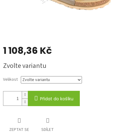
1 108,36 Kč
Měrná
Zvolte variantu
cena:
Velikost
Přidat do košíku
ZEPTAT SE
SDÍLET