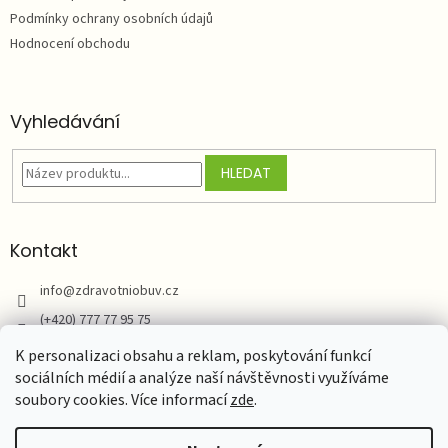
Podmínky ochrany osobních údajů
Hodnocení obchodu
Vyhledávání
HLEDAT
Kontakt
info
@
zdravotniobuv.cz
(+420) 777 77 95 75
Zdravotní obuv
K personalizaci obsahu a reklam, poskytování funkcí
sociálních médií a analýze naší návštěvnosti využíváme
soubory cookies. Více informací
zde
.
Vytvořil Shoptet