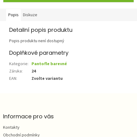
Popis
Diskuze
Detailní popis produktu
Popis produktu není dostupný
Doplňkové parametry
Kategorie
:
Pantofle barevné
Záruka
:
24
EAN
:
Zvolte variantu
Z
á
p
a
Informace pro vás
t
Kontakty
í
Obchodní podmínky