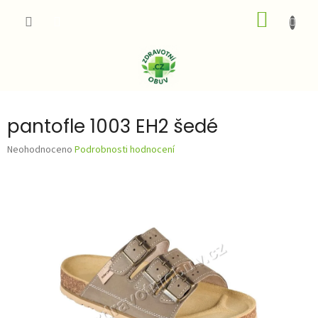
Přejít
NÁKUP
na
obsah
KOŠÍK
pantofle 1003 EH2 šedé
Průměrné
Neohodnoceno
Podrobnosti hodnocení
hodnocení
produktu
je
0,0
z
5
hvězdiček.