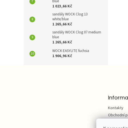
blue
1 023,66 Kč
sandály WOCK Clog 13
white/blue
1 265,66 Kč
sandály WOCK Clog 07 medium
blue
1 265,66 Kč
WOCK EASYLITE fuchsia
1 906,96 Kč
Z
á
p
a
t
Informa
í
Kontakty
Obchodní 
Podmínky o
údajů