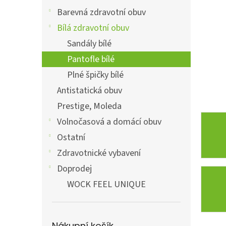
a
n
Barevná zdravotní obuv
e
Bílá zdravotní obuv
l
Sandály bílé
Pantofle bílé
Plné špičky bílé
Antistatická obuv
Prestige, Moleda
Volnočasová a domácí obuv
Ostatní
Zdravotnické vybavení
Doprodej
WOCK FEEL UNIQUE
Nákupní košík