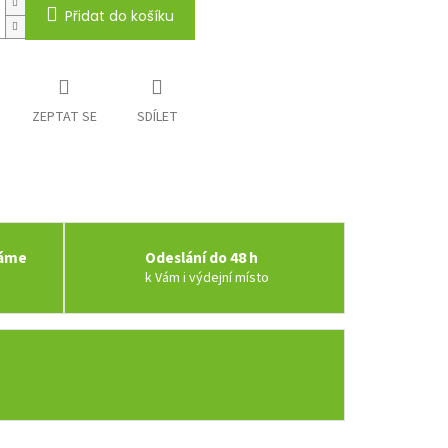
Přidat do košíku
ZEPTAT SE
SDÍLET
váme
Odeslání do 48 h
k Vám i výdejní místo