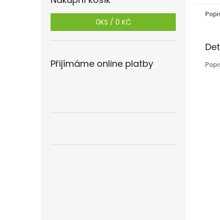
Popi
0
KS /
0 KČ
Det
Přijímáme online platby
Popi