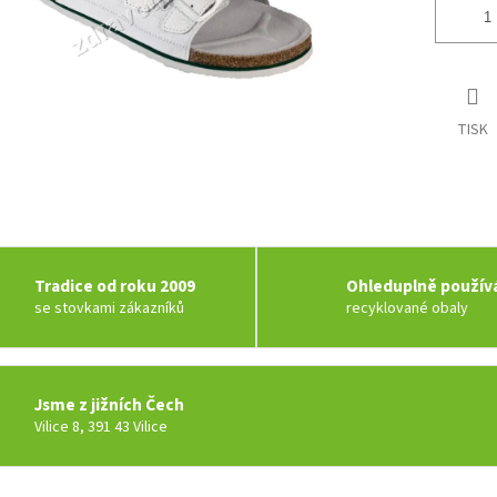
TISK
Tradice od roku 2009
Ohleduplně použí
se stovkami zákazníků
recyklované obaly
Jsme z jižních Čech
Vilice 8, 391 43 Vilice