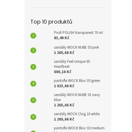
Top 10 produktů
Profi POLISH transparent 70 ml
83,49 Kč
sandály WOCK NUBE 03 pink
1 265,66 Kč
sandály Feel Unique 05
Heartbeat
600,16 Kč
pantofle WOCK Bloc 03 green
1 023,66 Kč
sandály WOCK NUBE 01 navy
blue
1 265,66 Kč
sandály WOCK Clog 10 white
1 265,66 Kč
pantofle WOCK Bloc 02 medium