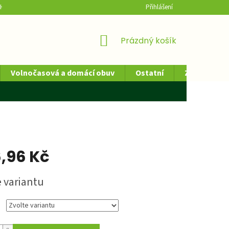
H ÚDAJŮ
HODNOCENÍ OBCHODU
Přihlášení
NÁKUPNÍ
Prázdný košík
KOŠÍK
Volnočasová a domácí obuv
Ostatní
Zdravotnick
,96 Kč
e variantu