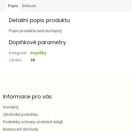
Popis
Diskuze
Detailní popis produktu
Popis produktu není dostupný
Doplňkové parametry
Kategorie
:
Doplňky
Záruka
:
24
Z
á
p
a
Informace pro vás
t
Kontakty
í
Obchodní podmínky
Podmínky ochrany osobních údajů
Hodnocení obchodu