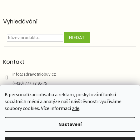
Vyhledávání
HLEDAT
Kontakt
info
@
zdravotniobuv.cz
(+420) 777 77 95 75
Zdravotní obuv
K personalizaci obsahu a reklam, poskytování funkcí
sociálních médií a analýze naší návštěvnosti využíváme
soubory cookies. Více informací
zde
.
Vytvořil Shoptet
Nastavení
Copyright 2026
Zdravotní obuv Natur Comfort
. Všechna práva