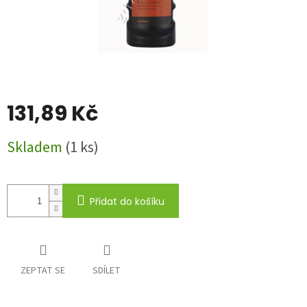
131,89 Kč
Měrná
Skladem
(1 ks)
cena:
Přidat do košíku
ZEPTAT SE
SDÍLET