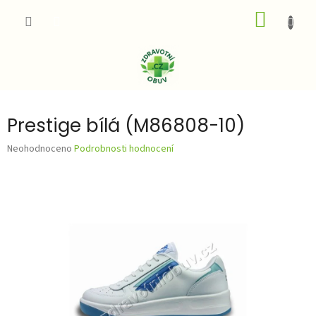
Přejít
NÁKUP
na
obsah
KOŠÍK
Prestige bílá (M86808-10)
Průměrné
Neohodnoceno
Podrobnosti hodnocení
hodnocení
produktu
je
0,0
z
5
hvězdiček.