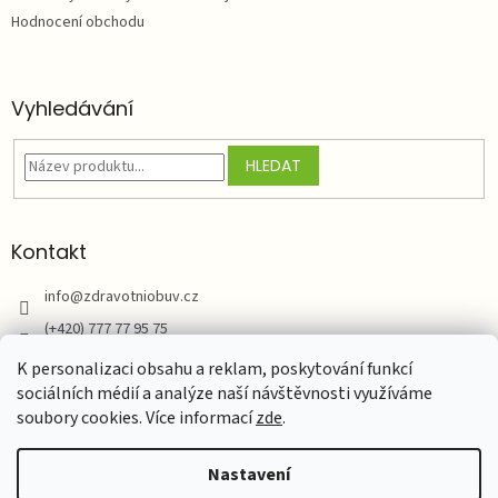
Hodnocení obchodu
Vyhledávání
HLEDAT
Kontakt
info
@
zdravotniobuv.cz
(+420) 777 77 95 75
Zdravotní obuv
K personalizaci obsahu a reklam, poskytování funkcí
sociálních médií a analýze naší návštěvnosti využíváme
soubory cookies. Více informací
zde
.
Vytvořil Shoptet
Nastavení