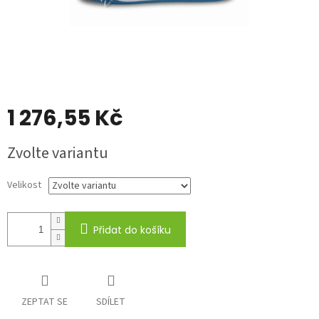
1 276,55 Kč
Měrná
Zvolte variantu
cena:
Velikost
Přidat do košíku
ZEPTAT SE
SDÍLET