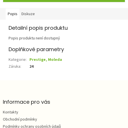
Popis
Diskuze
Detailní popis produktu
Popis produktu není dostupný
Doplňkové parametry
Kategorie
:
Prestige, Moleda
Záruka
:
24
Z
á
p
a
Informace pro vás
t
Kontakty
í
Obchodní podmínky
Podmínky ochrany osobních údajů