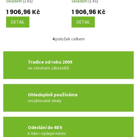
Skladem
(1 ks)
Skladem
(1 ks)
1 906,96 Kč
1 906,96 Kč
DETAIL
DETAIL
4
položek celkem
O
v
l
á
Tradice od roku 2009
d
se stovkami zákazníků
a
c
í
p
r
Ohleduplně používáme
v
recyklované obaly
k
y
v
ý
Odeslání do 48 h
p
k Vám i výdejní místo
i