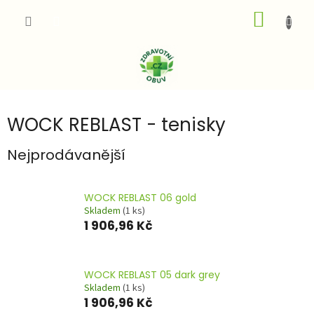
Přejít
NÁKUP
na
obsah
KOŠÍK
WOCK REBLAST - tenisky
Nejprodávanější
WOCK REBLAST 06 gold
Skladem
(1 ks)
1 906,96 Kč
WOCK REBLAST 05 dark grey
Skladem
(1 ks)
1 906,96 Kč