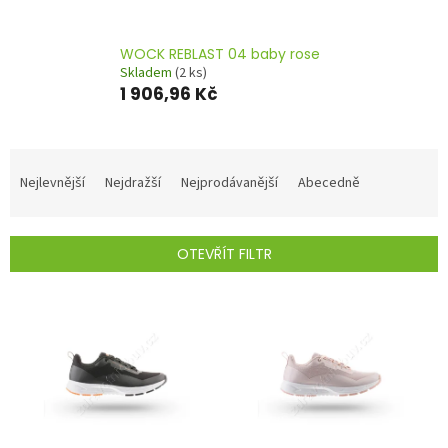
WOCK REBLAST 04 baby rose
Skladem
(2 ks)
1 906,96 Kč
Ř
a
Nejlevnější
Nejdražší
Nejprodávanější
Abecedně
z
e
n
OTEVŘÍT FILTR
í
p
V
r
ý
o
p
d
i
u
s
k
p
t
r
ů