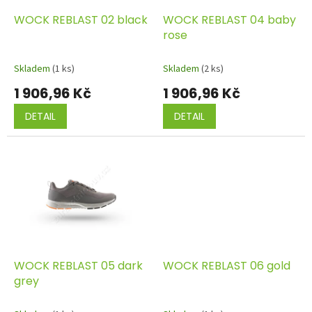
o
d
WOCK REBLAST 02 black
WOCK REBLAST 04 baby
u
rose
k
t
Skladem
(1 ks)
Skladem
(2 ks)
ů
1 906,96 Kč
1 906,96 Kč
DETAIL
DETAIL
WOCK REBLAST 05 dark
WOCK REBLAST 06 gold
grey