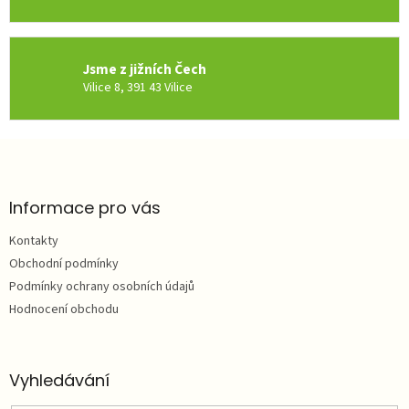
s
u
Jsme z jižních Čech
Vilice 8, 391 43 Vilice
Z
á
p
a
Informace pro vás
t
Kontakty
í
Obchodní podmínky
Podmínky ochrany osobních údajů
Hodnocení obchodu
Vyhledávání