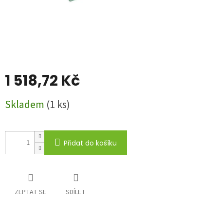
1 518,72 Kč
Měrná
Skladem
(1 ks)
cena:
Přidat do košíku
ZEPTAT SE
SDÍLET