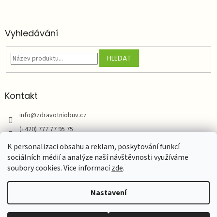
Vyhledávání
HLEDAT
Kontakt
info
@
zdravotniobuv.cz
(+420) 777 77 95 75
Zdravotní obuv
K personalizaci obsahu a reklam, poskytování funkcí
sociálních médií a analýze naší návštěvnosti využíváme
soubory cookies. Více informací
zde
.
Vytvořil Shoptet
Nastavení
Copyright 2026
Zdravotní obuv Natur Comfort
. Všechna práva