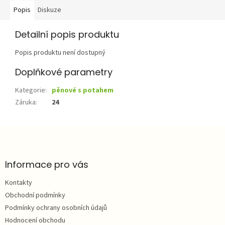
Popis
Diskuze
Detailní popis produktu
Popis produktu není dostupný
Doplňkové parametry
Kategorie
:
pěnové s potahem
Záruka
:
24
Z
á
p
a
Informace pro vás
t
Kontakty
í
Obchodní podmínky
Podmínky ochrany osobních údajů
Hodnocení obchodu