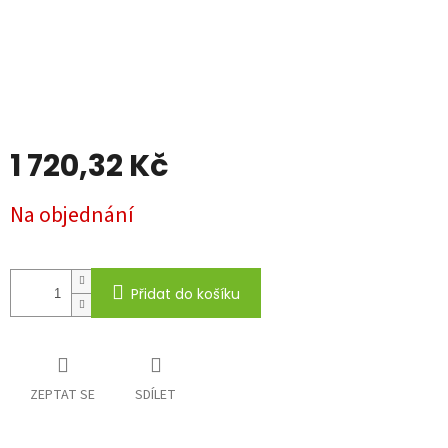
1 720,32 Kč
Měrná
Na objednání
cena:
Přidat do košíku
ZEPTAT SE
SDÍLET