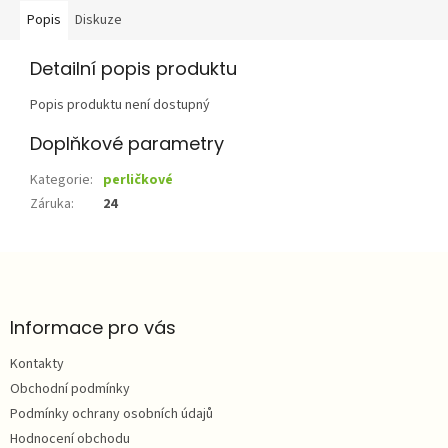
Popis
Diskuze
Detailní popis produktu
Popis produktu není dostupný
Doplňkové parametry
Kategorie
:
perličkové
Záruka
:
24
Z
á
p
a
Informace pro vás
t
Kontakty
í
Obchodní podmínky
Podmínky ochrany osobních údajů
Hodnocení obchodu