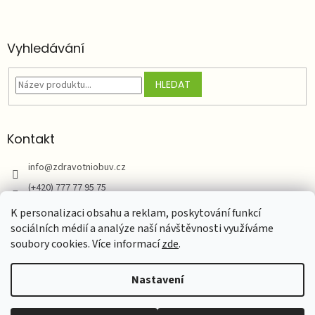
Vyhledávání
HLEDAT
Kontakt
info
@
zdravotniobuv.cz
(+420) 777 77 95 75
Zdravotní obuv
K personalizaci obsahu a reklam, poskytování funkcí
sociálních médií a analýze naší návštěvnosti využíváme
soubory cookies. Více informací
zde
.
Vytvořil Shoptet
Nastavení
Copyright 2026
zdravotniobuv.cz - Natur Comfort NP s.r.o.
.