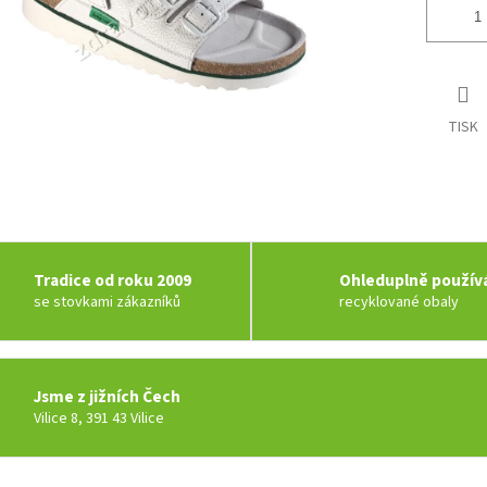
TISK
Tradice od roku 2009
Ohleduplně použí
se stovkami zákazníků
recyklované obaly
Jsme z jižních Čech
Vilice 8, 391 43 Vilice