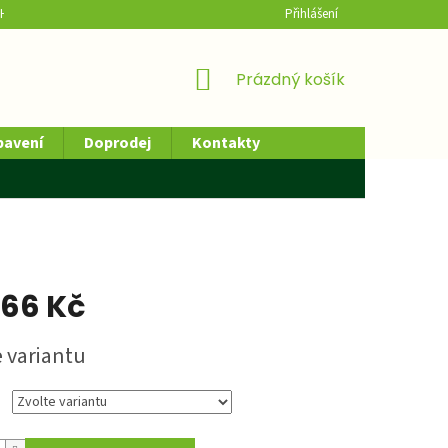
H ÚDAJŮ
HODNOCENÍ OBCHODU
Přihlášení
NÁKUPNÍ
Prázdný košík
KOŠÍK
bavení
Doprodej
Kontakty
,66 Kč
e variantu