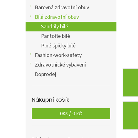
a
n
Barevná zdravotní obuv
e
Bílá zdravotní obuv
l
Sandály bílé
Pantofle bílé
Plné špičky bílé
Fashion-work-safety
Zdravotnické vybavení
Doprodej
Nákupní košík
0
KS /
0 KČ