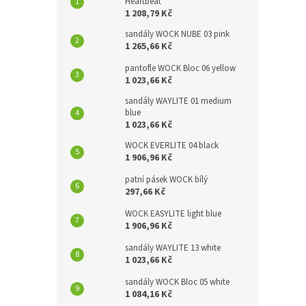
Heartbeat
1 208,79 Kč
sandály WOCK NUBE 03 pink
1 265,66 Kč
pantofle WOCK Bloc 06 yellow
1 023,66 Kč
sandály WAYLITE 01 medium
blue
1 023,66 Kč
WOCK EVERLITE 04 black
1 906,96 Kč
patní pásek WOCK bílý
297,66 Kč
WOCK EASYLITE light blue
1 906,96 Kč
sandály WAYLITE 13 white
1 023,66 Kč
sandály WOCK Bloc 05 white
1 084,16 Kč