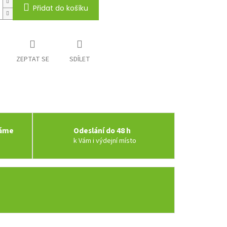
Přidat do košíku
ZEPTAT SE
SDÍLET
váme
Odeslání do 48 h
k Vám i výdejní místo