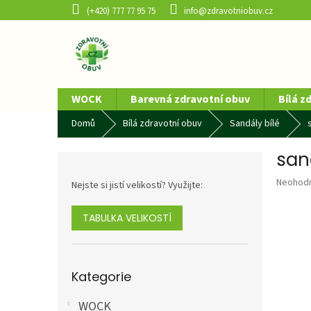
Přejít
(+420) 777 77 95 75
info@zdravotniobuv.cz
na
obsah
WOCK
Barevná zdravotní obuv
Bílá z
Domů
Bílá zdravotní obuv
Sandály bílé
san
P
o
Průměr
Neohod
Nejste si jistí velikostí? Využijte:
s
hodnoce
t
produkt
r
TABULKA VELIKOSTÍ
je
a
0,0
n
z
5
n
Přeskočit
hvězdič
Kategorie
kategorie
í
p
WOCK