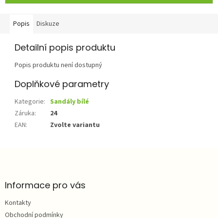
Popis
Diskuze
Detailní popis produktu
Popis produktu není dostupný
Doplňkové parametry
Kategorie
:
Sandály bílé
Záruka
:
24
EAN
:
Zvolte variantu
Z
á
p
a
Informace pro vás
t
Kontakty
í
Obchodní podmínky