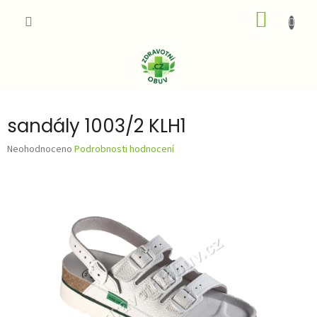
Přejít
NÁKUP
na
obsah
KOŠÍK
sandály 1003/2 KLH1
Průměrné
Neohodnoceno
Podrobnosti hodnocení
hodnocení
produktu
je
0,0
z
5
hvězdiček.