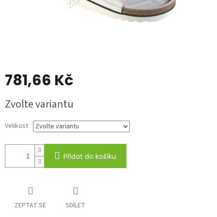
781,66 Kč
Měrná
Zvolte variantu
cena:
Velikost
Přidat do košíku
ZEPTAT SE
SDÍLET