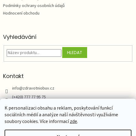
Podmínky ochrany osobních údajů
Hodnocení obchodu
Vyhledávání
HLEDAT
Kontakt
info
@
zdravotniobuv.cz
(+420) 777 77 95 75
Zdravotní obuv
K personalizaci obsahu a reklam, poskytování funkcí
sociálních médií a analýze naší návštěvnosti využíváme
soubory cookies. Více informací
zde
.
Vytvořil Shoptet