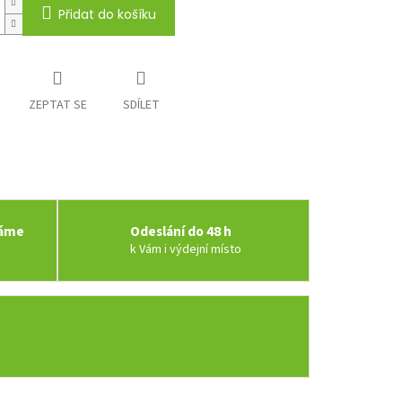
Přidat do košíku
ZEPTAT SE
SDÍLET
váme
Odeslání do 48 h
k Vám i výdejní místo