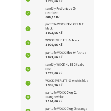
1 265,66 Kč
sandály Feel Unique 05
Heartbeat
600,16 Kč
pantofle WOCK Bloc OPEN 11
black
1 023,66 Kč
WOCK EVERLITE 04 black
1 906,96 Kč
pantofle WOCK Bloc 04 fuchsia
1 023,66 Kč
sandály WOCK NUBE 09 baby
rose
1 265,66 Kč
WOCK EVERLITE 01 electric blue
1 906,96 Kč
pantofle WOCK Clog 01
orange/white
1 144,66 Kč
pantofle WOCK Clog 05 orange