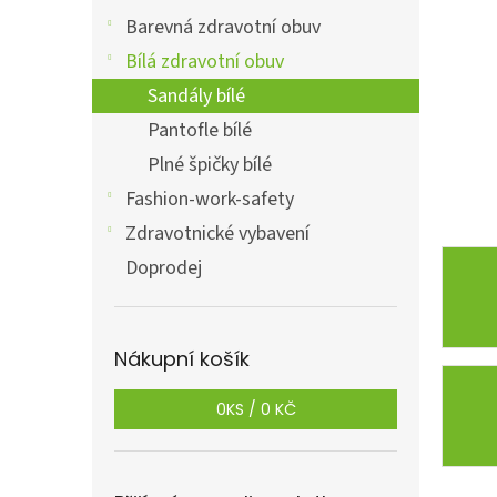
a
n
Barevná zdravotní obuv
e
Bílá zdravotní obuv
l
Sandály bílé
Pantofle bílé
Plné špičky bílé
Fashion-work-safety
Zdravotnické vybavení
Doprodej
Nákupní košík
0
KS /
0 KČ