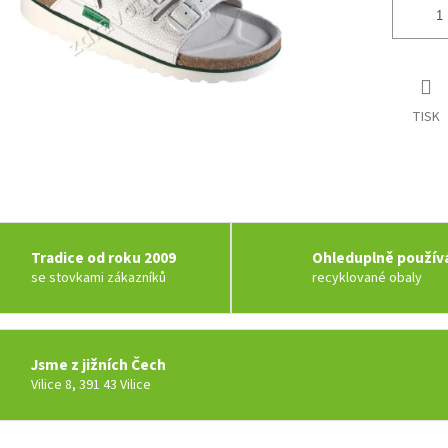
TISK
Tradice od roku 2009
Ohleduplně použí
se stovkami zákazníků
recyklované obaly
Jsme z jižních Čech
Vilice 8, 391 43 Vilice