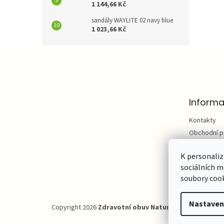
1 144,66 Kč
sandály WAYLITE 02 navy blue
1 023,66 Kč
Z
á
p
a
t
Informa
í
Kontakty
Obchodní 
Podmínky o
údajů
K personaliz
sociálních m
Hodnocení
soubory cook
Nastaven
Copyright 2026
Zdravotní obuv Natur Comfort
. Všech