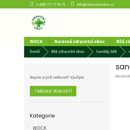
Přejít
(+420) 777 77 95 75
info@zdravotniobuv.cz
na
obsah
WOCK
Barevná zdravotní obuv
Bílá z
Domů
Bílá zdravotní obuv
Sandály bílé
san
P
o
Průměr
Neohod
Nejste si jistí velikostí? Využijte:
s
hodnoce
t
produkt
r
TABULKA VELIKOSTÍ
je
a
0,0
n
z
5
n
Přeskočit
hvězdič
Kategorie
kategorie
í
p
WOCK