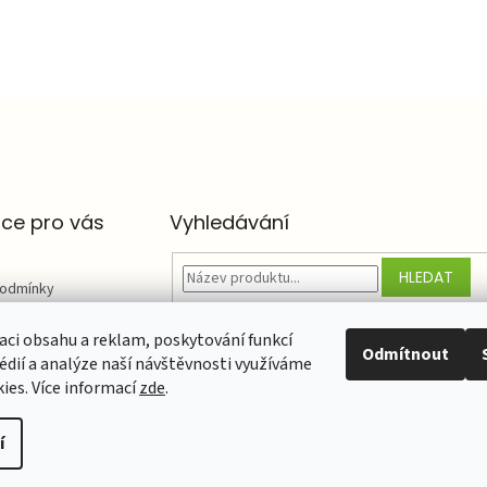
ce pro vás
Vyhledávání
HLEDAT
podmínky
chrany osobních
aci obsahu a reklam, poskytování funkcí
Odmítnout
édií a analýze naší návštěvnosti využíváme
 obchodu
ies. Více informací
zde
.
í
na práva vyhrazena.
Upravit nastavení cookies