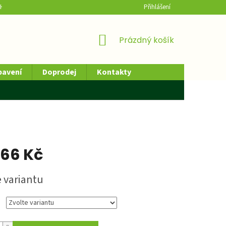
H ÚDAJŮ
HODNOCENÍ OBCHODU
Přihlášení
NÁKUPNÍ
Prázdný košík
KOŠÍK
bavení
Doprodej
Kontakty
,66 Kč
e variantu