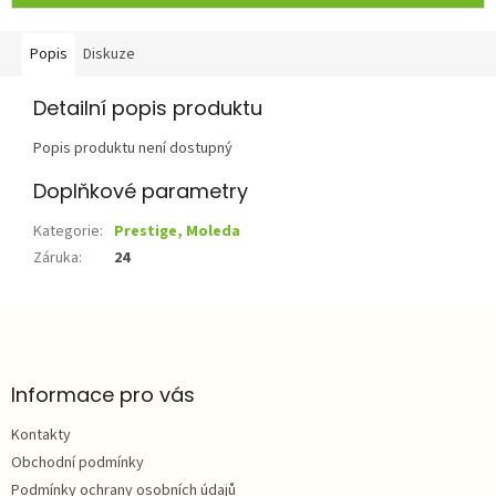
Popis
Diskuze
Detailní popis produktu
Popis produktu není dostupný
Doplňkové parametry
Kategorie
:
Prestige, Moleda
Záruka
:
24
Z
á
p
a
Informace pro vás
t
Kontakty
í
Obchodní podmínky
Podmínky ochrany osobních údajů