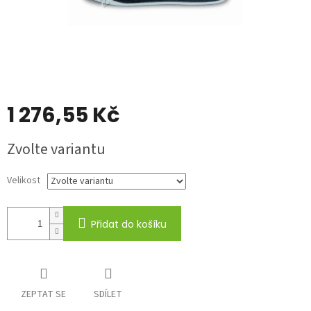
1 276,55 Kč
Měrná
Zvolte variantu
cena:
Velikost
Přidat do košíku
ZEPTAT SE
SDÍLET