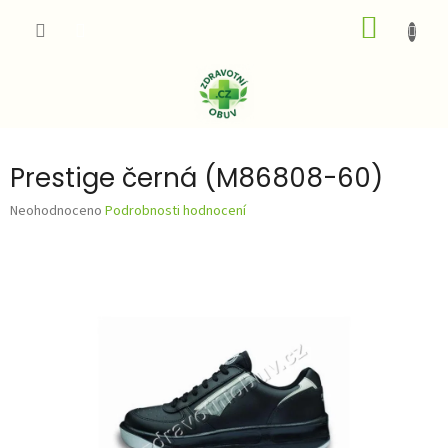
Přejít
NÁKUP
na
obsah
KOŠÍK
Prestige černá (M86808-60)
Průměrné
Neohodnoceno
Podrobnosti hodnocení
hodnocení
produktu
je
0,0
z
5
hvězdiček.