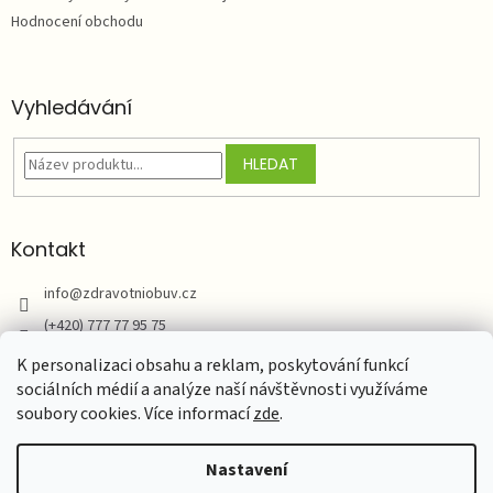
Hodnocení obchodu
Vyhledávání
HLEDAT
Kontakt
info
@
zdravotniobuv.cz
(+420) 777 77 95 75
Zdravotní obuv
K personalizaci obsahu a reklam, poskytování funkcí
sociálních médií a analýze naší návštěvnosti využíváme
soubory cookies. Více informací
zde
.
Vytvořil Shoptet
Nastavení