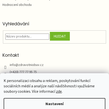
Hodnocení obchodu
Vyhledávání
HLEDAT
Kontakt
info
@
zdravotniobuv.cz
(+420) 777 77 95 75
Zdravotní obuv
K personalizaci obsahu a reklam, poskytování funkcí
sociálních médií a analýze naší návštěvnosti využíváme
soubory cookies. Více informací
zde
.
Vytvořil Shoptet
Nastavení