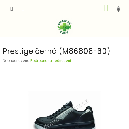
Přejít
NÁKUP
na
obsah
KOŠÍK
Prestige černá (M86808-60)
Průměrné
Neohodnoceno
Podrobnosti hodnocení
hodnocení
produktu
je
0,0
z
5
hvězdiček.