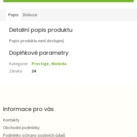
Popis
Diskuze
Detailní popis produktu
Popis produktu není dostupný
Doplňkové parametry
Kategorie
:
Prestige, Moleda
Záruka
:
24
Z
á
p
a
Informace pro vás
t
Kontakty
í
Obchodní podmínky
Podmínky ochrany osobních údajů