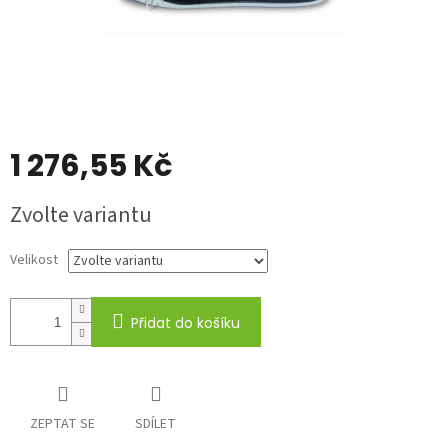
1 276,55 Kč
Měrná
Zvolte variantu
cena:
Velikost
Přidat do košíku
ZEPTAT SE
SDÍLET