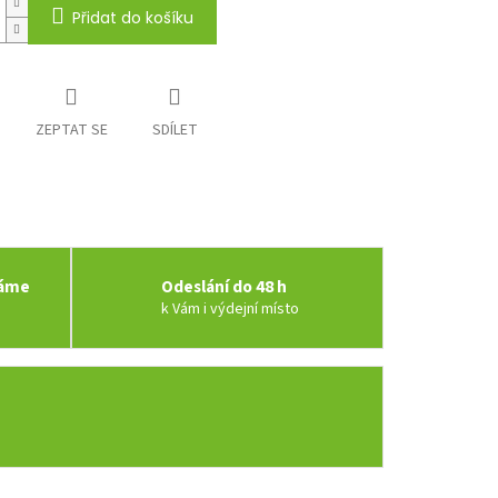
Přidat do košíku
ZEPTAT SE
SDÍLET
váme
Odeslání do 48 h
k Vám i výdejní místo