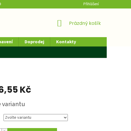
H ÚDAJŮ
HODNOCENÍ OBCHODU
Přihlášení
NÁKUPNÍ
Prázdný košík
KOŠÍK
bavení
Doprodej
Kontakty
76,55 Kč
e variantu