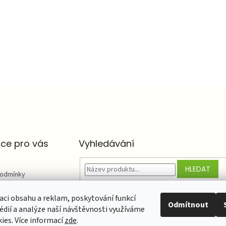
ce pro vás
Vyhledávání
HLEDAT
podmínky
chrany osobních
aci obsahu a reklam, poskytování funkcí
Odmítnout
édií a analýze naší návštěvnosti využíváme
 obchodu
ies. Více informací
zde
.