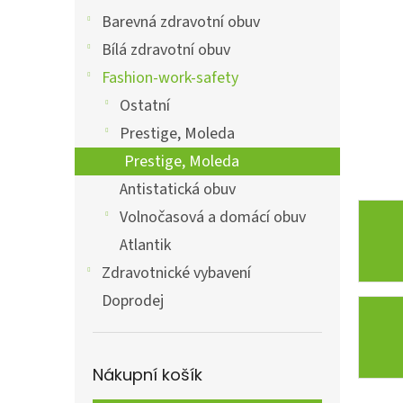
a
n
Barevná zdravotní obuv
e
Bílá zdravotní obuv
l
Fashion-work-safety
Ostatní
Prestige, Moleda
Prestige, Moleda
Antistatická obuv
Volnočasová a domácí obuv
Atlantik
Zdravotnické vybavení
Doprodej
Nákupní košík