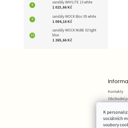
sandály WAYLITE 13 white
1 023,66 Kč
sandály WOCK Bloc 05 white
1 084,16 Kč
sandály WOCK NUBE 02 light
blue
1 265,66 Kč
Z
á
p
a
t
Informa
í
Kontakty
Obchodní 
Podmínky o
údajů
K personaliz
sociálních m
Hodnocení
soubory cook