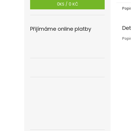
0
KS /
0 KČ
Popi
Det
Přijímáme online platby
Popi