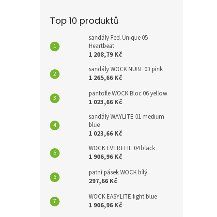
Top 10 produktů
sandály Feel Unique 05
Heartbeat
1 208,79 Kč
sandály WOCK NUBE 03 pink
1 265,66 Kč
pantofle WOCK Bloc 06 yellow
1 023,66 Kč
sandály WAYLITE 01 medium
blue
1 023,66 Kč
WOCK EVERLITE 04 black
1 906,96 Kč
patní pásek WOCK bílý
297,66 Kč
WOCK EASYLITE light blue
1 906,96 Kč