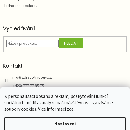
Hodnocení obchodu
Vyhledávání
HLEDAT
Kontakt
info
@
zdravotniobuv.cz
(+420) 777 77 95 75
Zdravotní obuv
K personalizaci obsahu a reklam, poskytování funkcí
sociálních médií a analýze naší návštěvnosti využíváme
soubory cookies. Více informací
zde
.
Vytvořil Shoptet
Nastavení