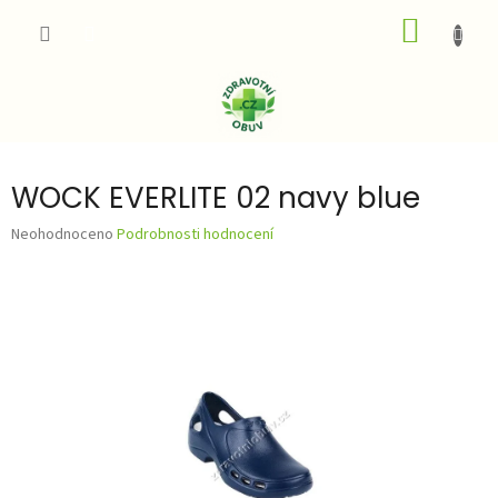
Přejít
NÁKUP
na
obsah
KOŠÍK
WOCK EVERLITE 02 navy blue
Průměrné
Neohodnoceno
Podrobnosti hodnocení
hodnocení
produktu
je
0,0
z
5
hvězdiček.