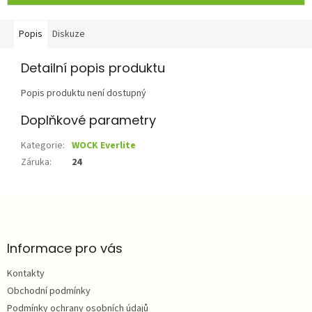
Popis
Diskuze
Detailní popis produktu
Popis produktu není dostupný
Doplňkové parametry
Kategorie
:
WOCK Everlite
Záruka
:
24
Z
á
p
a
Informace pro vás
t
Kontakty
í
Obchodní podmínky
Podmínky ochrany osobních údajů