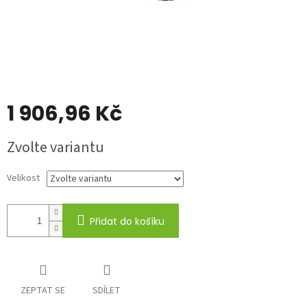
1 906,96 Kč
Měrná
Zvolte variantu
cena:
Velikost
Přidat do košíku
ZEPTAT SE
SDÍLET