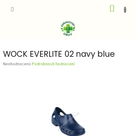
Přejít
NÁKUP
na
obsah
KOŠÍK
WOCK EVERLITE 02 navy blue
Průměrné
Neohodnoceno
Podrobnosti hodnocení
hodnocení
produktu
je
0,0
z
5
hvězdiček.