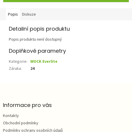
Popis
Diskuze
Detailní popis produktu
Popis produktu není dostupný
Doplňkové parametry
Kategorie
:
WOCK Everlite
Záruka
:
24
Z
á
p
a
Informace pro vás
t
Kontakty
í
Obchodní podmínky
Podmínky ochrany osobních údajů