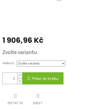
1 906,96 Kč
Měrná
Zvolte variantu
cena:
Velikost
Přidat do košíku
ZEPTAT SE
SDÍLET