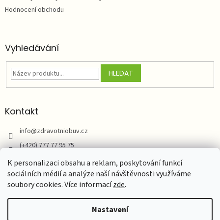
Hodnocení obchodu
Vyhledávání
HLEDAT
Kontakt
info
@
zdravotniobuv.cz
(+420) 777 77 95 75
Zdravotní obuv
K personalizaci obsahu a reklam, poskytování funkcí
sociálních médií a analýze naší návštěvnosti využíváme
soubory cookies. Více informací
zde
.
Vytvořil Shoptet
Nastavení