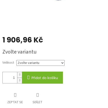
1 906,96 Kč
Měrná
Zvolte variantu
cena:
Velikost
Přidat do košíku
ZEPTAT SE
SDÍLET