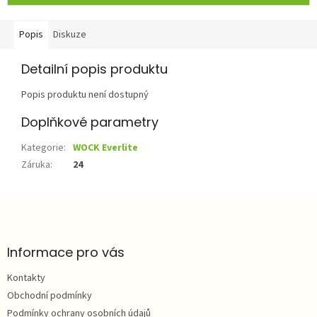
Popis
Diskuze
Detailní popis produktu
Popis produktu není dostupný
Doplňkové parametry
Kategorie
:
WOCK Everlite
Záruka
:
24
Z
á
p
a
Informace pro vás
t
Kontakty
í
Obchodní podmínky
Podmínky ochrany osobních údajů