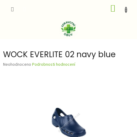
Přejít
NÁKUP
na
obsah
KOŠÍK
WOCK EVERLITE 02 navy blue
Průměrné
Neohodnoceno
Podrobnosti hodnocení
hodnocení
produktu
je
0,0
z
5
hvězdiček.