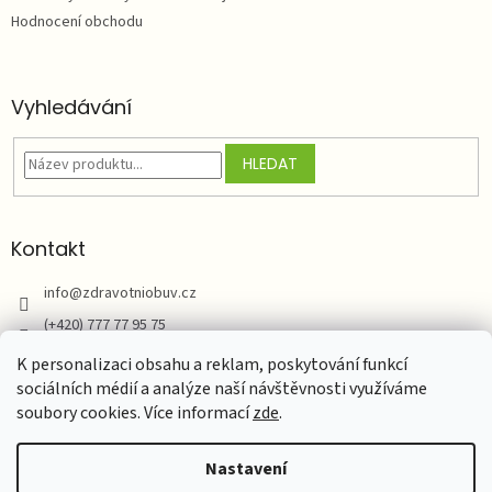
Hodnocení obchodu
Vyhledávání
HLEDAT
Kontakt
info
@
zdravotniobuv.cz
(+420) 777 77 95 75
Zdravotní obuv
K personalizaci obsahu a reklam, poskytování funkcí
sociálních médií a analýze naší návštěvnosti využíváme
soubory cookies. Více informací
zde
.
Vytvořil Shoptet
Nastavení