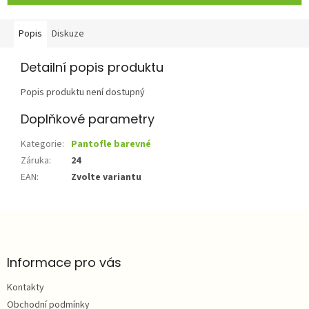
Popis
Diskuze
Detailní popis produktu
Popis produktu není dostupný
Doplňkové parametry
Kategorie
:
Pantofle barevné
Záruka
:
24
EAN
:
Zvolte variantu
Z
á
p
a
Informace pro vás
t
Kontakty
í
Obchodní podmínky