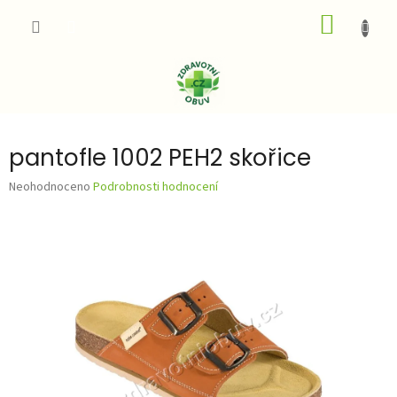
Přejít
NÁKUP
na
obsah
KOŠÍK
pantofle 1002 PEH2 skořice
Průměrné
Neohodnoceno
Podrobnosti hodnocení
hodnocení
produktu
je
0,0
z
5
hvězdiček.