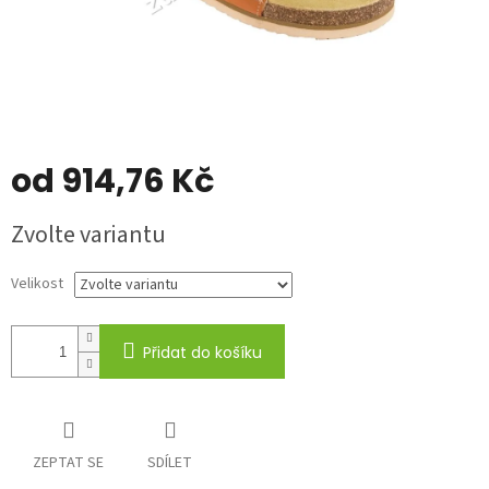
od
914,76 Kč
Měrná
Zvolte variantu
cena:
Velikost
Přidat do košíku
ZEPTAT SE
SDÍLET