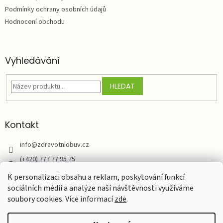
Podmínky ochrany osobních údajů
Hodnocení obchodu
Vyhledávání
HLEDAT
Kontakt
info
@
zdravotniobuv.cz
(+420) 777 77 95 75
Zdravotní obuv
K personalizaci obsahu a reklam, poskytování funkcí
sociálních médií a analýze naší návštěvnosti využíváme
soubory cookies. Více informací
zde
.
Vytvořil Shoptet