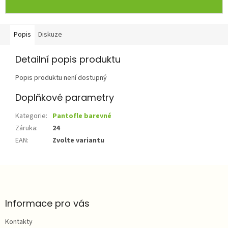
Popis
Diskuze
Detailní popis produktu
Popis produktu není dostupný
Doplňkové parametry
Kategorie
:
Pantofle barevné
Záruka
:
24
EAN
:
Zvolte variantu
Z
á
p
a
Informace pro vás
t
Kontakty
í