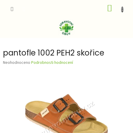
Přejít
NÁKUP
na
obsah
KOŠÍK
pantofle 1002 PEH2 skořice
Průměrné
Neohodnoceno
Podrobnosti hodnocení
hodnocení
produktu
je
0,0
z
5
hvězdiček.