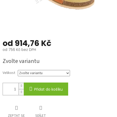
od
914,76 Kč
od
756 Kč
bez DPH
Měrná
Zvolte variantu
cena:
Velikost
Přidat do košíku
ZEPTAT SE
SDÍLET