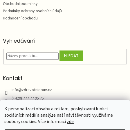
Obchodní podmínky
Podmínky ochrany osobních údajů
Hodnocení obchodu
Vyhledávání
HLEDAT
Kontakt
info
@
zdravotniobuv.cz
(+420) 777 77 95 75
Zdravotní obuv
K personalizaci obsahu a reklam, poskytování funkcí
sociálních médií a analýze naší návštěvnosti využíváme
soubory cookies. Více informací
zde
.