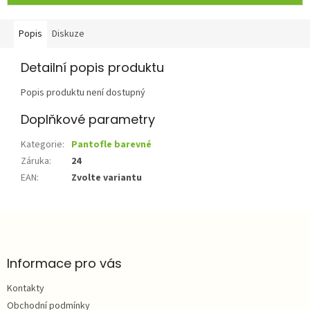
Popis
Diskuze
Detailní popis produktu
Popis produktu není dostupný
Doplňkové parametry
Kategorie
:
Pantofle barevné
Záruka
:
24
EAN
:
Zvolte variantu
Z
á
p
a
Informace pro vás
t
Kontakty
í
Obchodní podmínky