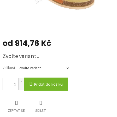
od
914,76 Kč
Měrná
Zvolte variantu
cena:
Velikost
Přidat do košíku
ZEPTAT SE
SDÍLET