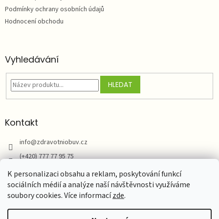
Podmínky ochrany osobních údajů
Hodnocení obchodu
Vyhledávání
HLEDAT
Kontakt
info
@
zdravotniobuv.cz
(+420) 777 77 95 75
Zdravotní obuv
K personalizaci obsahu a reklam, poskytování funkcí
sociálních médií a analýze naší návštěvnosti využíváme
soubory cookies. Více informací
zde
.
Vytvořil Shoptet