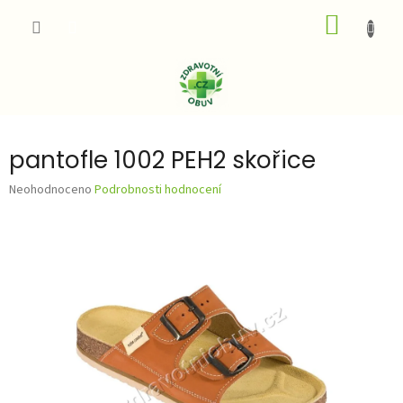
Přejít
NÁKUP
na
obsah
KOŠÍK
pantofle 1002 PEH2 skořice
Průměrné
Neohodnoceno
Podrobnosti hodnocení
hodnocení
produktu
je
0,0
z
5
hvězdiček.